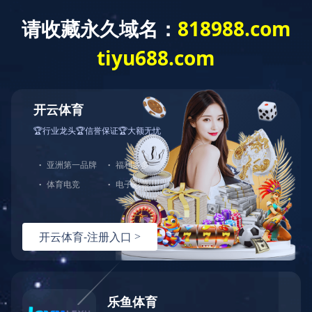
爱游戏(中国)
关于我们
公司简介
发展历程
技术创新
企业宣传片
社会责任
产品介绍
爱游戏ayx登录入口
触显产业
应用终端产业
产品应用展示
投资者关系
新闻资讯
加入我们
招贤纳士
员工福利
全球产业布局
EN
JP

爱游戏(中国)
关于我们

公司简介
发展历程
技术创新
企业宣传片
社会责任
产品介绍

爱游戏ayx登录入口
触显产业
应用终端产业
产品应用展示
投资者关系
新闻资讯