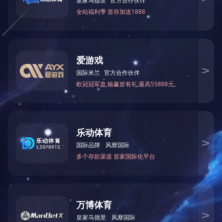
详见巨潮资讯网联创电子公司公告
暂时没有内容信息显示
请先在网站后台添加数据记录。
最新路演
联系我们
微信公众号：联创电子科技
网址：
www.981805.com
地址：江西省南昌市高新技术产业开发区京东大道1699号
部门：证券部
电话：
0791-88161608
邮箱：
lcezqb@lcetron. com
联系我们
微信公众号：联创电子科技
网址：
www.981805.com
地址：江西省南昌市高新技术产业开发区京东大道1699号
部门：投资者关系管理部