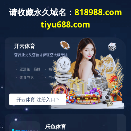
爱游戏(中国)
关于我们
公司简介
发展历程
技术创新
企业宣传片
社会责任
产品介绍
爱游戏ayx登录入口
触显产业
应用终端产业
产品应用展示
投资者关系
新闻资讯
加入我们
招贤纳士
员工福利
全球产业布局
EN
JP

爱游戏(中国)
关于我们

公司简介
发展历程
技术创新
企业宣传片
社会责任
产品介绍

爱游戏ayx登录入口
触显产业
应用终端产业
产品应用展示
投资者关系
新闻资讯